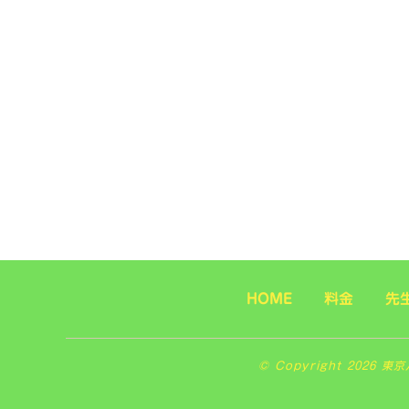
HOME
料金
先
© Copyright 2026