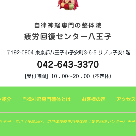
自律神経専門の整体院
疲労回復センター八王子
〒192-0904
東京都八王子市子安町3-6-5
リブレ子安1階
042-643-3370
【受付時間】
10：00～20：00（不定休）
生紹介
自律神経専門整体とは
お客様の声
アクセス
 東京八王子・立川（多摩地区）の自律神経専門整体院「疲労回復センター八王子」. All