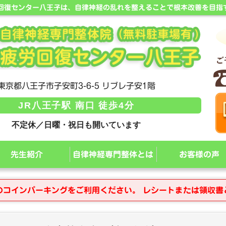
労回復センター八王子は、自律神経の乱れを整えることで根本改善を目指
東京都八王子市子安町3-6-5 リブレ子安1階
JR八王子駅 南口 徒歩4分
不定休／日曜・祝日も開いています
先生紹介
自律神経専門整体とは
お客様の声
のコインパーキングをご利用ください。 レシートまたは領収書