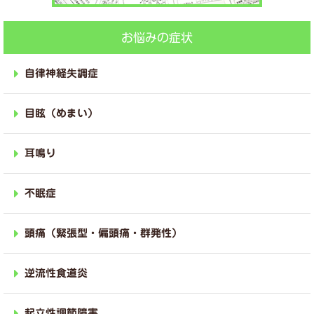
お悩みの症状
自律神経失調症
目眩（めまい）
耳鳴り
不眠症
頭痛（緊張型・偏頭痛・群発性）
逆流性食道炎
起立性調節障害