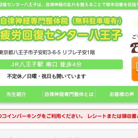
労回復センター八王子は、自律神経の乱れを整えることで根本改善を目指
東京都八王子市子安町3-6-5 リブレ子安1階
JR八王子駅 南口 徒歩4分
不定休／日曜・祝日も開いています
先生紹介
自律神経専門整体とは
お客様の声
のコインパーキングをご利用ください。 レシートまたは領収書