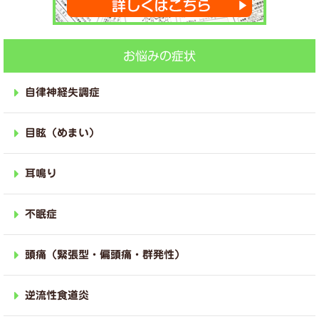
お悩みの症状
自律神経失調症
目眩（めまい）
耳鳴り
不眠症
頭痛（緊張型・偏頭痛・群発性）
逆流性食道炎