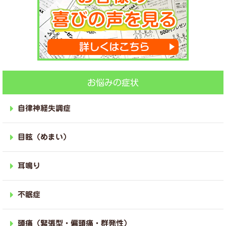
お悩みの症状
自律神経失調症
目眩（めまい）
耳鳴り
不眠症
頭痛（緊張型・偏頭痛・群発性）