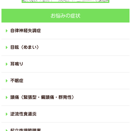
お悩みの症状
自律神経失調症
目眩（めまい）
耳鳴り
不眠症
頭痛（緊張型・偏頭痛・群発性）
逆流性食道炎
起立性調節障害