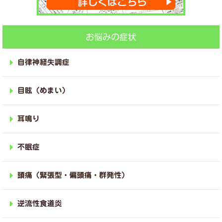
お悩みの症状
自律神経失調症
目眩（めまい）
耳鳴り
不眠症
頭痛（緊張型・偏頭痛・群発性）
逆流性食道炎