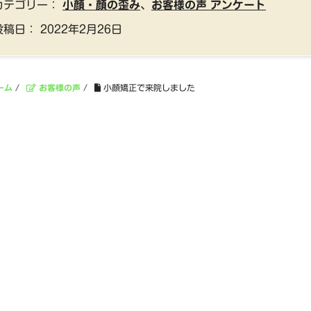
カテゴリー：
小顔・顔の歪み
、
お客様の声 アンケート
投稿日：
2022年2月26日
ーム
/
お客様の声
/
小顔矯正で来院しました