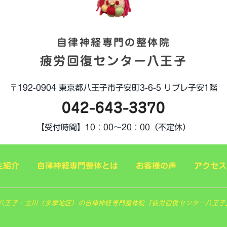
自律神経専門の整体院
疲労回復センター八王子
〒192-0904
東京都八王子市子安町3-6-5
リブレ子安1階
042-643-3370
【受付時間】
10：00～20：00（不定休）
生紹介
自律神経専門整体とは
お客様の声
アクセス
 東京八王子・立川（多摩地区）の自律神経専門整体院「疲労回復センター八王子」. All