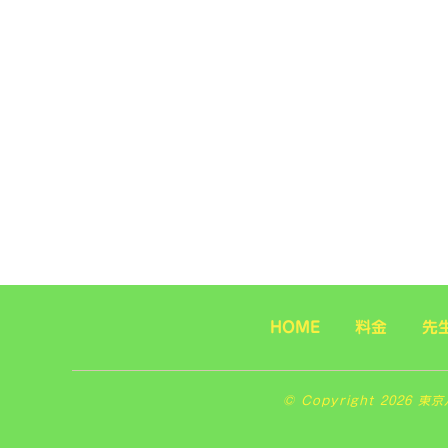
HOME
料金
先
© Copyright 2026