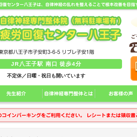
労回復センター八王子は、自律神経の乱れを整えることで根本改善を目指
東京都八王子市子安町3-6-5 リブレ子安1階
JR八王子駅 南口 徒歩4分
不定休／日曜・祝日も開いています
先生紹介
自律神経専門整体とは
お客様の声
のコインパーキングをご利用ください。 レシートまたは領収書