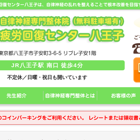
労回復センター八王子は、自律神経の乱れを整えることで根本改善を目指
東京都八王子市子安町3-6-5 リブレ子安1階
JR八王子駅 南口 徒歩4分
不定休／日曜・祝日も開いています
先生紹介
自律神経専門整体とは
お客様の声
のコインパーキングをご利用ください。 レシートまたは領収書