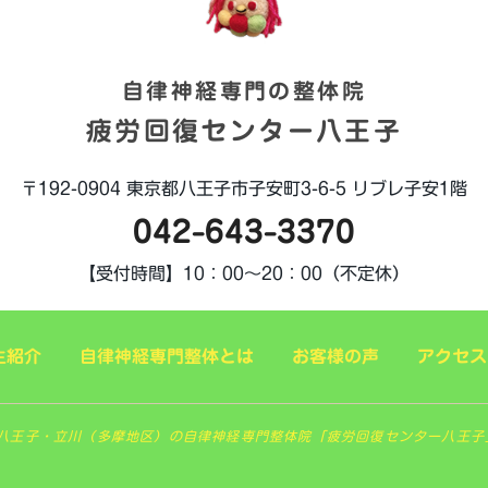
自律神経専門の整体院
疲労回復センター八王子
〒192-0904
東京都八王子市子安町3-6-5
リブレ子安1階
042-643-3370
【受付時間】
10：00～20：00（不定休）
生紹介
自律神経専門整体とは
お客様の声
アクセス
 東京八王子・立川（多摩地区）の自律神経専門整体院「疲労回復センター八王子」. All