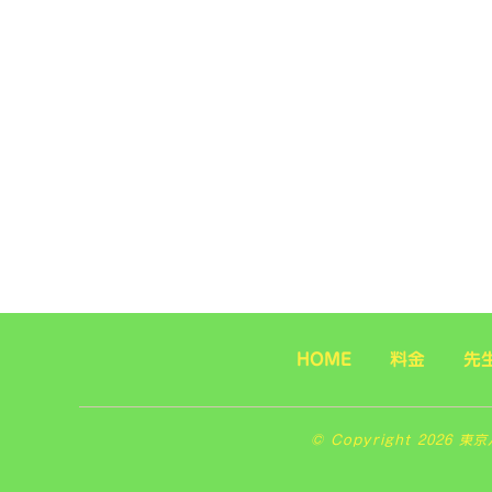
HOME
料金
先
© Copyright 2026