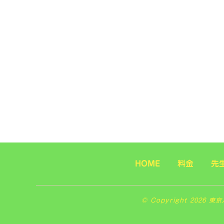
HOME
料金
先
© Copyright 2026