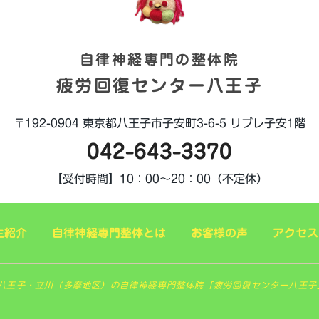
自律神経専門の整体院
疲労回復センター八王子
〒192-0904
東京都八王子市子安町3-6-5
リブレ子安1階
042-643-3370
【受付時間】
10：00～20：00（不定休）
生紹介
自律神経専門整体とは
お客様の声
アクセス
 東京八王子・立川（多摩地区）の自律神経専門整体院「疲労回復センター八王子」. All