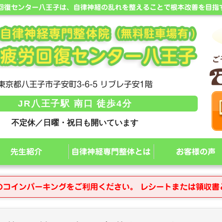
労回復センター八王子は、自律神経の乱れを整えることで根本改善を目指
東京都八王子市子安町3-6-5 リブレ子安1階
JR八王子駅 南口 徒歩4分
不定休／日曜・祝日も開いています
先生紹介
自律神経専門整体とは
お客様の声
のコインパーキングをご利用ください。 レシートまたは領収書