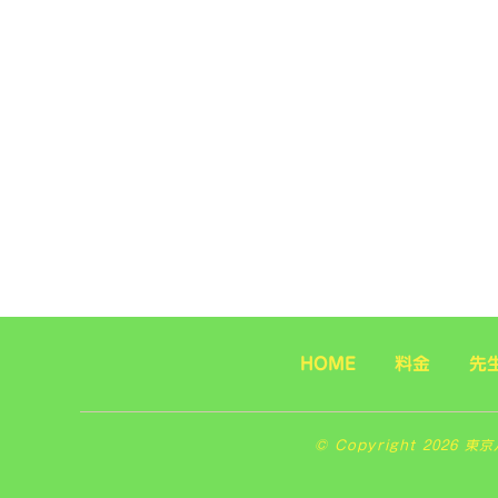
HOME
料金
先
© Copyright 2026