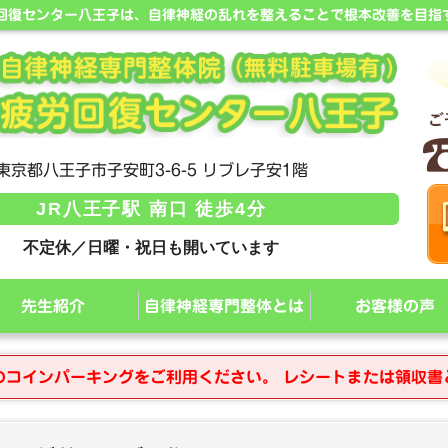
労回復センター八王子は、自律神経の乱れを整えることで根本改善を目指
東京都八王子市子安町3-6-5 リブレ子安1階
JR八王子駅 南口 徒歩4分
不定休／日曜・祝日も開いています
先生紹介
自律神経専門整体とは
お客様の声
のコインパーキングをご利用ください。 レシートまたは領収書