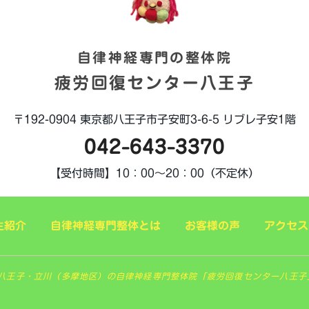
自律神経専門の整体院
疲労回復センター八王子
〒192-0904
東京都八王子市子安町3-6-5
リブレ子安1階
042-643-3370
【受付時間】
10：00～20：00（不定休）
生紹介
自律神経専門整体とは
お客様の声
アクセス
 東京八王子・立川（多摩地区）の自律神経専門整体院「疲労回復センター八王子」. All