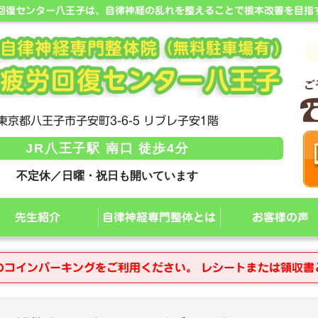
労回復センター八王子は、自律神経の乱れを整えることで根本改善を目指
東京都八王子市子安町3-6-5 リブレ子安1階
JR八王子駅 南口 徒歩4分
不定休／日曜・祝日も開いています
先生紹介
自律神経専門整体とは
お客様の声
のコインパーキングをご利用ください。 レシートまたは領収書