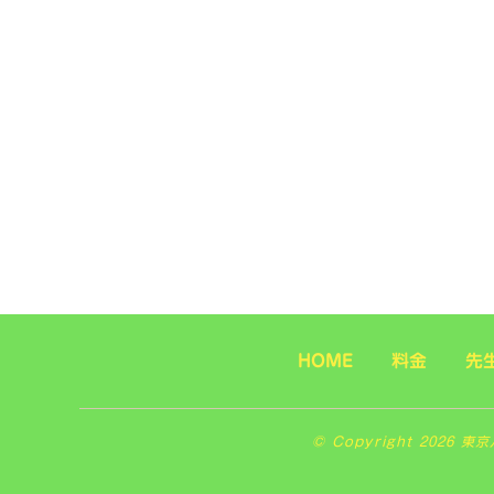
HOME
料金
先
© Copyright 2026