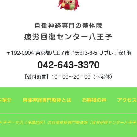
自律神経専門の整体院
疲労回復センター八王子
〒192-0904
東京都八王子市子安町3-6-5
リブレ子安1階
042-643-3370
【受付時間】
10：00～20：00（不定休）
生紹介
自律神経専門整体とは
お客様の声
アクセス
 東京八王子・立川（多摩地区）の自律神経専門整体院「疲労回復センター八王子」. All