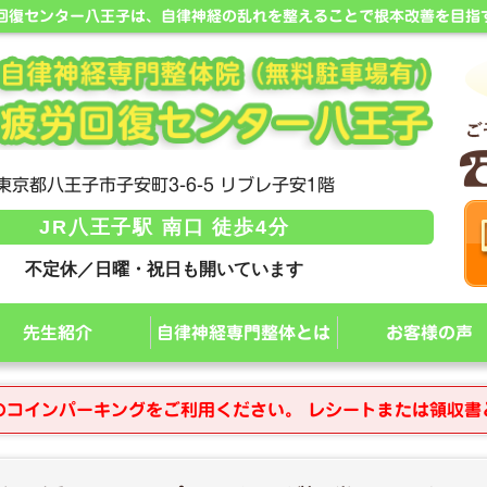
労回復センター八王子は、自律神経の乱れを整えることで根本改善を目指
東京都八王子市子安町3-6-5 リブレ子安1階
JR八王子駅 南口 徒歩4分
不定休／日曜・祝日も開いています
先生紹介
自律神経専門整体とは
お客様の声
のコインパーキングをご利用ください。 レシートまたは領収書