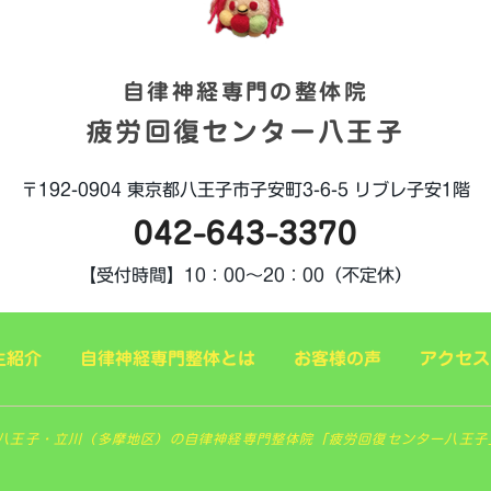
自律神経専門の整体院
疲労回復センター八王子
〒192-0904
東京都八王子市子安町3-6-5
リブレ子安1階
042-643-3370
【受付時間】
10：00～20：00（不定休）
生紹介
自律神経専門整体とは
お客様の声
アクセス
 東京八王子・立川（多摩地区）の自律神経専門整体院「疲労回復センター八王子」. All