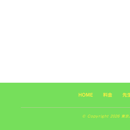
HOME
料金
先
© Copyright 2026