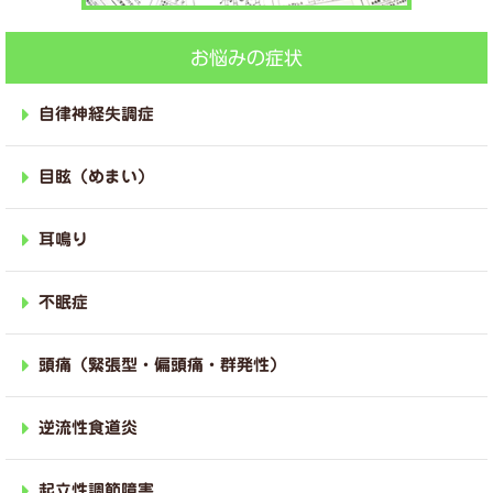
お悩みの症状
自律神経失調症
目眩（めまい）
耳鳴り
不眠症
頭痛（緊張型・偏頭痛・群発性）
逆流性食道炎
起立性調節障害