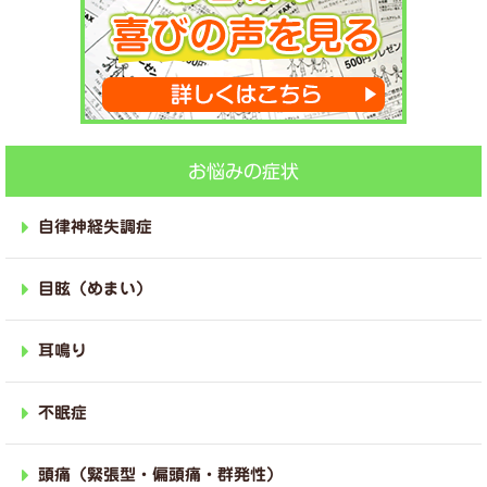
お悩みの症状
自律神経失調症
目眩（めまい）
耳鳴り
不眠症
頭痛（緊張型・偏頭痛・群発性）