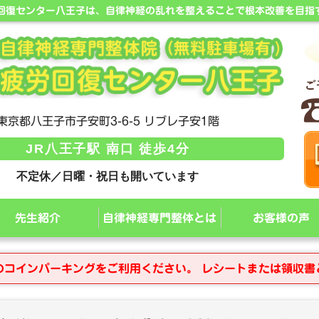
労回復センター八王子は、自律神経の乱れを整えることで根本改善を目指
東京都八王子市子安町3-6-5 リブレ子安1階
JR八王子駅 南口 徒歩4分
不定休／日曜・祝日も開いています
先生紹介
自律神経専門整体とは
お客様の声
のコインパーキングをご利用ください。 レシートまたは領収書