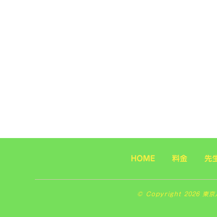
HOME
料金
先
© Copyright 2026