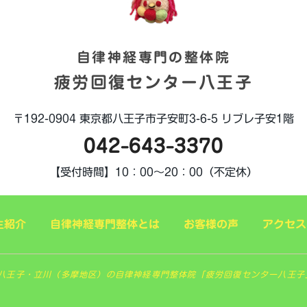
自律神経専門の整体院
疲労回復センター八王子
〒192-0904
東京都八王子市子安町3-6-5
リブレ子安1階
042-643-3370
【受付時間】
10：00～20：00（不定休）
生紹介
自律神経専門整体とは
お客様の声
アクセス
 東京八王子・立川（多摩地区）の自律神経専門整体院「疲労回復センター八王子」. All